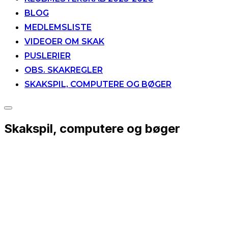
BLOG
MEDLEMSLISTE
VIDEOER OM SKAK
PUSLERIER
OBS. SKAKREGLER
SKAKSPIL, COMPUTERE OG BØGER
Slå
navigation
Skakspil, computere og bøger
i
sidekolonne
til/fra