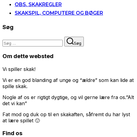
OBS. SKAKREGLER
SKAKSPIL, COMPUTERE OG BØGER
Søg
Søg
Søg
efter:
Om dette websted
Vi spiller skak!
Vi er en god blanding af unge og “ældre” som kan lide at
spille skak.
Nogle af os er rigtigt dygtige, og vil gerne lære fra os.”Alt
det vi kan”
Fat mod og duk op til en skakaften, såfremt du har lyst
at lære spillet 🙂
Find os