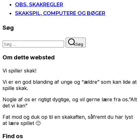
OBS. SKAKREGLER
SKAKSPIL, COMPUTERE OG BØGER
Søg
Søg
Søg
efter:
Om dette websted
Vi spiller skak!
Vi er en god blanding af unge og “ældre” som kan lide at
spille skak.
Nogle af os er rigtigt dygtige, og vil gerne lære fra os.”Alt
det vi kan”
Fat mod og duk op til en skakaften, såfremt du har lyst
at lære spillet 🙂
Find os