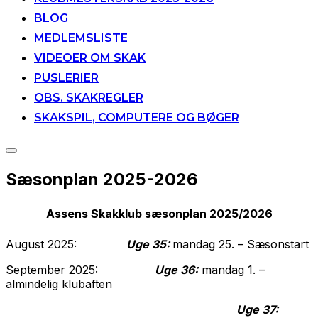
BLOG
MEDLEMSLISTE
VIDEOER OM SKAK
PUSLERIER
OBS. SKAKREGLER
SKAKSPIL, COMPUTERE OG BØGER
Slå
navigation
Sæsonplan 2025-2026
i
sidekolonne
til/fra
Assens Skakklub sæsonplan 2025/2026
August 2025:
Uge 35:
mandag 25. – Sæsonstart
September 2025:
Uge 36:
mandag 1. –
almindelig klubaften
Uge 37: